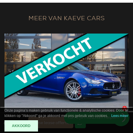
MEER VAN KAEVE CARS
1
Onze pagina’s maken gebruik van functionele & analytische cookies. Door te
klikken op "Akkoord" ga je akkoord met ons gebruik van cookies.
Lees meer
Kan ik je misschien helpen?
Online lease offerte?
Contact
AKKOORD
MASERATI GHIBLI