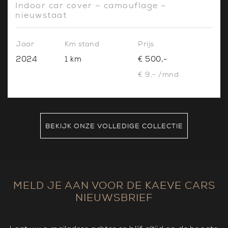
Indoor car cover – camouflage –
nieuwstaat
Jaar
Km stand
Prijs
2024
1 km
€ 500,-
€ 9,- /mnd
BEKIJK ONZE VOLLEDIGE COLLECTIE
MELD JE AAN VOOR DE KAEVE CARS
NIEUWSBRIEF