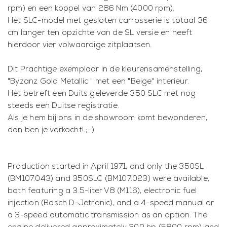
rpm) en een koppel van 286 Nm (4000 rpm).
Het SLC-model met gesloten carrosserie is totaal 36
cm langer ten opzichte van de SL versie en heeft
hierdoor vier volwaardige zitplaatsen.
Dit Prachtige exemplaar in de kleurensamenstelling,
"Byzanz Gold Metallic " met een "Beige" interieur.
Het betreft een Duits geleverde 350 SLC met nog
steeds een Duitse registratie.
Als je hem bij ons in de showroom komt bewonderen,
dan ben je verkocht! ;-)
Production started in April 1971, and only the 350SL
(BM107.043) and 350SLC (BM107.023) were available,
both featuring a 3.5-liter V8 (M116), electronic fuel
injection (Bosch D-Jetronic), and a 4-speed manual or
a 3-speed automatic transmission as an option. The