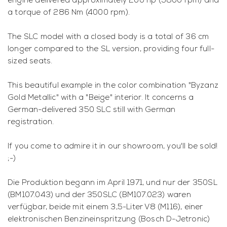
engine delivered approximately 200 hp (5800 rpm) and
a torque of 286 Nm (4000 rpm).
The SLC model with a closed body is a total of 36 cm
longer compared to the SL version, providing four full-
sized seats.
This beautiful example in the color combination "Byzanz
Gold Metallic" with a "Beige" interior. It concerns a
German-delivered 350 SLC still with German
registration.
If you come to admire it in our showroom, you'll be sold!
;-)
Die Produktion begann im April 1971, und nur der 350SL
(BM107.043) und der 350SLC (BM107.023) waren
verfügbar, beide mit einem 3,5-Liter V8 (M116), einer
elektronischen Benzineinspritzung (Bosch D-Jetronic)