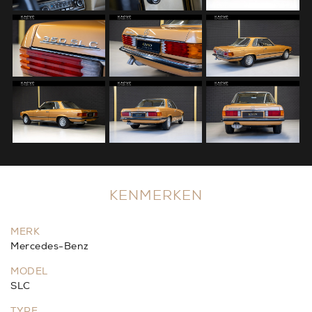
KENMERKEN
MERK
Mercedes-Benz
MODEL
SLC
TYPE