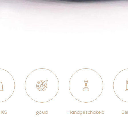
 KG
goud
Handgeschakeld
Be