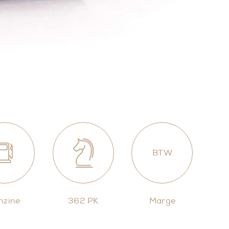
BTW
nzine
362 PK
Marge