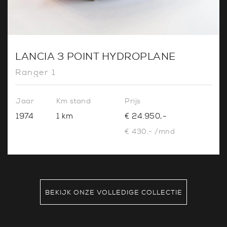
LANCIA 3 POINT HYDROPLANE
Ranger 1
Jaar
Km stand
Prijs
1974
1 km
€ 24.950,-
€ 430,- /mnd
BEKIJK ONZE VOLLEDIGE COLLECTIE