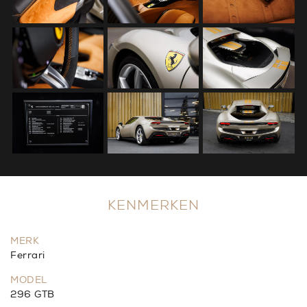
KENMERKEN
MERK
Ferrari
MODEL
296 GTB