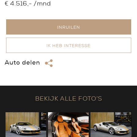
€ 4.516,- /mnd
INRUILEN
IK HEB INTERESSE
Auto delen
BEKIJK ALLE FOTO’S