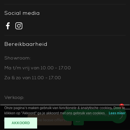
Social media
Bereikbaarheid
Showroom:
Ma t/m vrij van 10.00 - 17.00
Za & zo van 11.00 - 17.00
Verkoop:
1
Ma t/m vrij van 09.00-17.00 op afspraak
Onze pagina’s maken gebruik van functionele & analytische cookies. Door te
klikken op "Akkoord" ga je akkoord met ons gebruik van cookies.
Lees meer
Kan ik je misschien helpen?
Za van 10.00-13.00 op afspraak
Online lease offerte?
Contact
AKKOORD