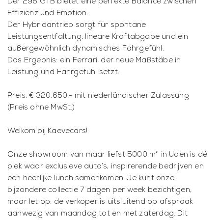
Der 296 GTB bietet eine perfekte Balance zwischen
Effizienz und Emotion.
Der Hybridantrieb sorgt für spontane
Leistungsentfaltung, lineare Kraftabgabe und ein
außergewöhnlich dynamisches Fahrgefühl.
Das Ergebnis: ein Ferrari, der neue Maßstäbe in
Leistung und Fahrgefühl setzt.
Preis: € 320.650,- mit niederländischer Zulassung
(Preis ohne MwSt.)
Welkom bij Kaevecars!
Onze showroom van maar liefst 5000 m² in Uden is dé
plek waar exclusieve auto’s, inspirerende bedrijven en
een heerlijke lunch samenkomen. Je kunt onze
bijzondere collectie 7 dagen per week bezichtigen,
maar let op: de verkoper is uitsluitend op afspraak
aanwezig van maandag tot en met zaterdag. Dit