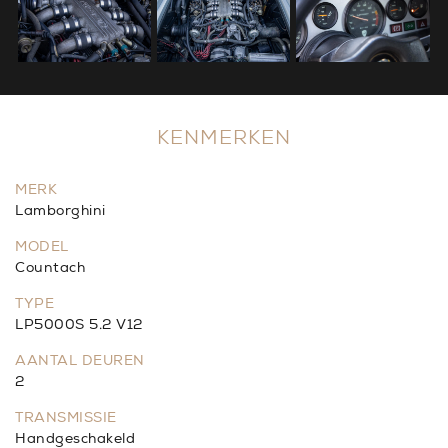
KENMERKEN
MERK
Lamborghini
MODEL
Countach
TYPE
LP5000S 5.2 V12
AANTAL DEUREN
2
TRANSMISSIE
Handgeschakeld