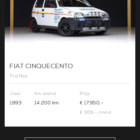
FIAT CINQUECENTO
Trofeo
Jaar
Km stand
Prijs
1993
14.200 km
€ 17.950,-
€ 309,- /mnd