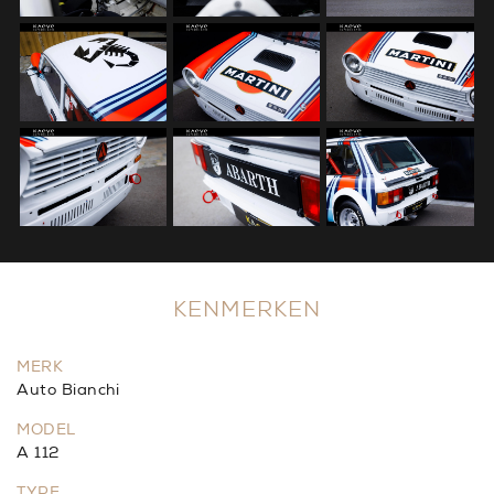
KENMERKEN
MERK
Auto Bianchi
MODEL
A 112
TYPE