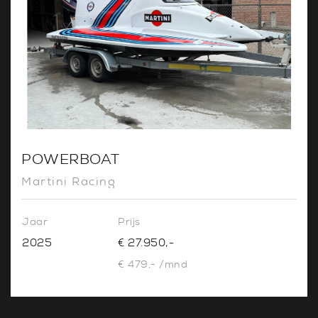
POWERBOAT
Martini Racing
Jaar
Prijs
2025
€ 27.950,-
€ 479,- /mnd